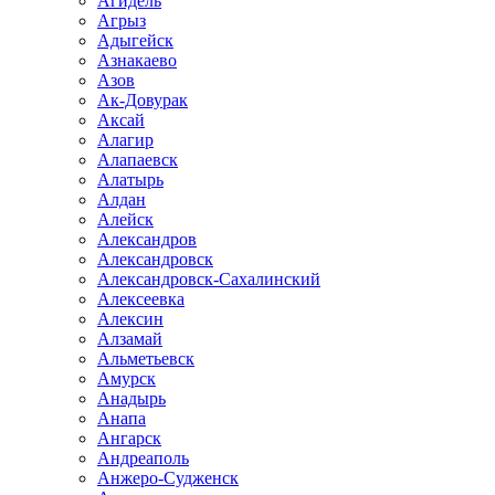
Агидель
Агрыз
Адыгейск
Азнакаево
Азов
Ак-Довурак
Аксай
Алагир
Алапаевск
Алатырь
Алдан
Алейск
Александров
Александровск
Александровск-Сахалинский
Алексеевка
Алексин
Алзамай
Альметьевск
Амурск
Анадырь
Анапа
Ангарск
Андреаполь
Анжеро-Судженск