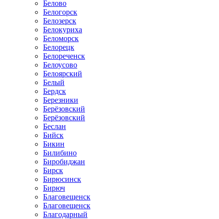
Белово
Белогорск
Белозерск
Белокуриха
Беломорск
Белорецк
Белореченск
Белоусово
Белоярский
Белый
Бердск
Березники
Берёзовский
Берёзовский
Беслан
Бийск
Бикин
Билибино
Биробиджан
Бирск
Бирюсинск
Бирюч
Благовещенск
Благовещенск
Благодарный