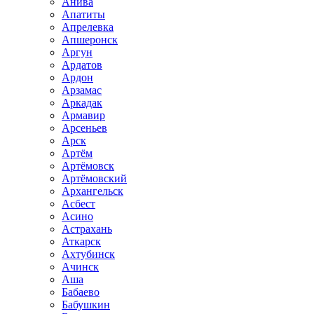
Анива
Апатиты
Апрелевка
Апшеронск
Аргун
Ардатов
Ардон
Арзамас
Аркадак
Армавир
Арсеньев
Арск
Артём
Артёмовск
Артёмовский
Архангельск
Асбест
Асино
Астрахань
Аткарск
Ахтубинск
Ачинск
Аша
Бабаево
Бабушкин