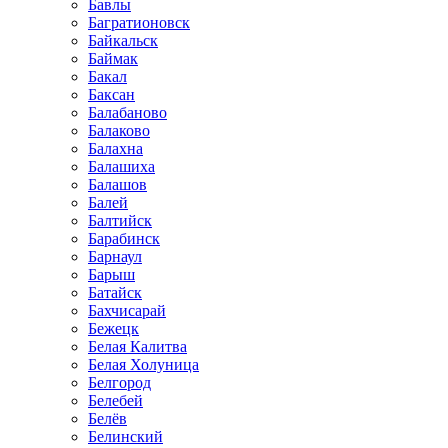
Бавлы
Багратионовск
Байкальск
Баймак
Бакал
Баксан
Балабаново
Балаково
Балахна
Балашиха
Балашов
Балей
Балтийск
Барабинск
Барнаул
Барыш
Батайск
Бахчисарай
Бежецк
Белая Калитва
Белая Холуница
Белгород
Белебей
Белёв
Белинский