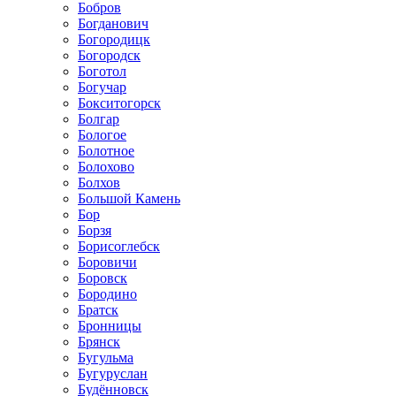
Бобров
Богданович
Богородицк
Богородск
Боготол
Богучар
Бокситогорск
Болгар
Бологое
Болотное
Болохово
Болхов
Большой Камень
Бор
Борзя
Борисоглебск
Боровичи
Боровск
Бородино
Братск
Бронницы
Брянск
Бугульма
Бугуруслан
Будённовск