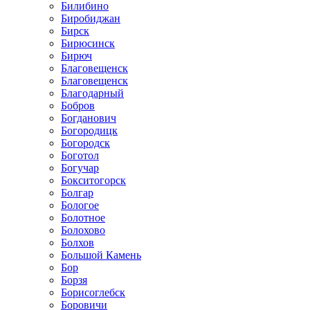
Билибино
Биробиджан
Бирск
Бирюсинск
Бирюч
Благовещенск
Благовещенск
Благодарный
Бобров
Богданович
Богородицк
Богородск
Боготол
Богучар
Бокситогорск
Болгар
Бологое
Болотное
Болохово
Болхов
Большой Камень
Бор
Борзя
Борисоглебск
Боровичи