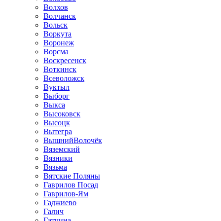
Волхов
Волчанск
Вольск
Воркута
Воронеж
Ворсма
Воскресенск
Воткинск
Всеволожск
Вуктыл
Выборг
Выкса
Высоковск
Высоцк
Вытегра
ВышнийВолочёк
Вяземский
Вязники
Вязьма
Вятские Поляны
Гаврилов Посад
Гаврилов-Ям
Гаджиево
Галич
Гатчина