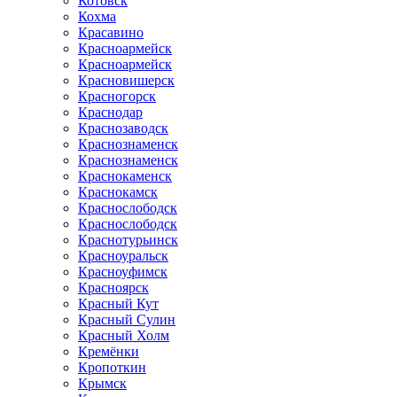
Котовск
Кохма
Красавино
Красноармейск
Красноармейск
Красновишерск
Красногорск
Краснодар
Краснозаводск
Краснознаменск
Краснознаменск
Краснокаменск
Краснокамск
Краснослободск
Краснослободск
Краснотурьинск
Красноуральск
Красноуфимск
Красноярск
Красный Кут
Красный Сулин
Красный Холм
Кремёнки
Кропоткин
Крымск