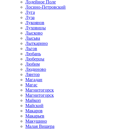
Лодейное Поле
Лосино-Петровский
Луга
Луза
Лукоянов
Луховицы
Лысково
Лысьва
Лыткарино
Льгов
Любань
Люберцы
Любим
Людиново
Лянтор
Магадан
Магас
Магнитогорск
Магнитогорск
Майкоп
Майский
Макаров
Макарьев
Макушино
Малая Вишера