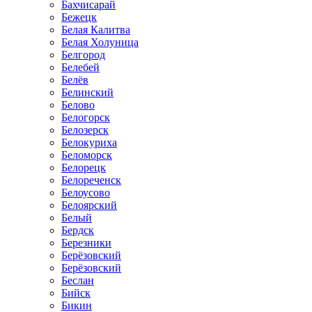
Бахчисарай
Бежецк
Белая Калитва
Белая Холуница
Белгород
Белебей
Белёв
Белинский
Белово
Белогорск
Белозерск
Белокуриха
Беломорск
Белорецк
Белореченск
Белоусово
Белоярский
Белый
Бердск
Березники
Берёзовский
Берёзовский
Беслан
Бийск
Бикин