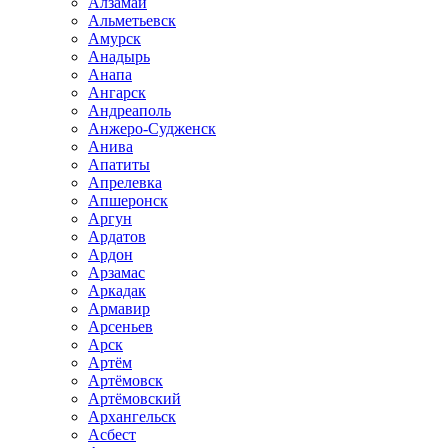
Алзамай
Альметьевск
Амурск
Анадырь
Анапа
Ангарск
Андреаполь
Анжеро-Судженск
Анива
Апатиты
Апрелевка
Апшеронск
Аргун
Ардатов
Ардон
Арзамас
Аркадак
Армавир
Арсеньев
Арск
Артём
Артёмовск
Артёмовский
Архангельск
Асбест