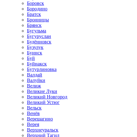
Боровск
Бородино
Братск
Бронницы
Брянск
Бугульма
Бугуруслан
Будённовск
Бузулук
Буинск
Буй
Буйнакск
Бутурлиновка
Валдай
Валуйки
Велиж
Великие Луки
Великий Новгород
Великий Устюг
Вельск
Венёв
Верещагино
Верея
Верхнеуральск
Верхний Тагил