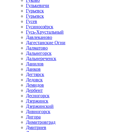
Гуково
Гулькевичи
Гурьевск
Гурьевск
Гусев
Гусиноозёрск
Гусь-Хрустальный
Давлеканово
Дагестанские Огни
Далматово
Дальнегорск
Дальнереченск
Данилов
Данков
Дегтярск
Дедовск
Демидов
Дербент
Десногорск
Дзержинск
Дзержинский
Дивногорск
Дигора
Димитровград
Дмитриев