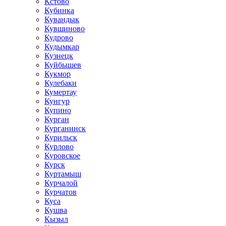
Кстово
Кубинка
Кувандык
Кувшиново
Кудрово
Кудымкар
Кузнецк
Куйбышев
Кукмор
Кулебаки
Кумертау
Кунгур
Купино
Курган
Курганинск
Курильск
Курлово
Куровское
Курск
Куртамыш
Курчалой
Курчатов
Куса
Кушва
Кызыл