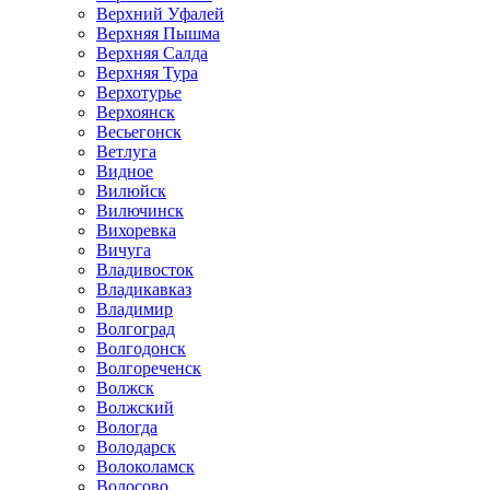
Верхний Уфалей
Верхняя Пышма
Верхняя Салда
Верхняя Тура
Верхотурье
Верхоянск
Весьегонск
Ветлуга
Видное
Вилюйск
Вилючинск
Вихоревка
Вичуга
Владивосток
Владикавказ
Владимир
Волгоград
Волгодонск
Волгореченск
Волжск
Волжский
Вологда
Володарск
Волоколамск
Волосово