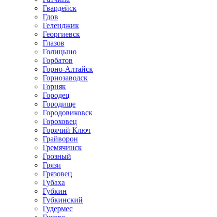
Гвардейск
Гдов
Геленджик
Георгиевск
Глазов
Голицыно
Горбатов
Горно-Алтайск
Горнозаводск
Горняк
Городец
Городище
Городовиковск
Гороховец
Горячий Ключ
Грайворон
Гремячинск
Грозный
Грязи
Грязовец
Губаха
Губкин
Губкинский
Гудермес