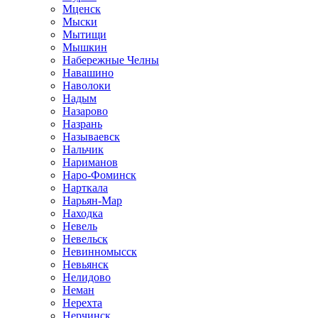
Мценск
Мыски
Мытищи
Мышкин
Набережные Челны
Навашино
Наволоки
Надым
Назарово
Назрань
Называевск
Нальчик
Нариманов
Наро-Фоминск
Нарткала
Нарьян-Мар
Находка
Невель
Невельск
Невинномысск
Невьянск
Нелидово
Неман
Нерехта
Нерчинск