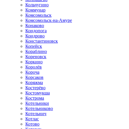
Кольчугино
Коммунар
Комсомольск
Комсомольск-на-Амуре
Конаково
Кондопога
Кондрово
Константиновск
Копейск
Кораблино
Кореновск
Коркино
Королёв
Короча
Корсаков
Коряжма
Костерёво
Костомукша
Кострома
Котельники
Котельниково
Котельнич
Котлас
Котово