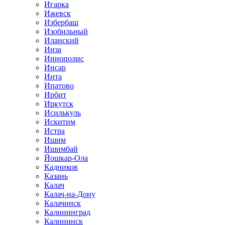
Игарка
Ижевск
Избербаш
Изобильный
Иланский
Инза
Иннополис
Инсар
Инта
Ипатово
Ирбит
Иркутск
Исилькуль
Искитим
Истра
Ишим
Ишимбай
Йошкар-Ола
Кадников
Казань
Калач
Калач-на-Дону
Калачинск
Калининград
Калининск