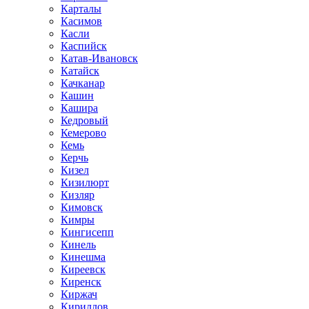
Карталы
Касимов
Касли
Каспийск
Катав-Ивановск
Катайск
Качканар
Кашин
Кашира
Кедровый
Кемерово
Кемь
Керчь
Кизел
Кизилюрт
Кизляр
Кимовск
Кимры
Кингисепп
Кинель
Кинешма
Киреевск
Киренск
Киржач
Кириллов