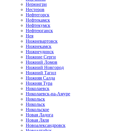
Нерюнгри
Нестеров
Нефтегорск
Нефтекамск
Нефтекумск
Нефтеюганск
Нея
Нижневартовск
Нижнекамск
Нижнеудинск
Нижние Серги
Нижний Ломов
Нижний Новгород
Нижний Тагил
Нижняя Салда
Нижняя Тура
Николаевск
Николаевск-на-Амуре
Никольск
Никольск
Никольское
Новая Ладога
Новая Ляля
Новоалександровск
Новоалтайск