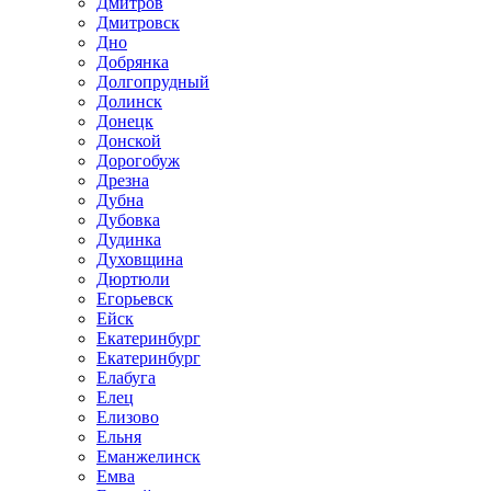
Дмитров
Дмитровск
Дно
Добрянка
Долгопрудный
Долинск
Донецк
Донской
Дорогобуж
Дрезна
Дубна
Дубовка
Дудинка
Духовщина
Дюртюли
Егорьевск
Ейск
Екатеринбург
Екатеринбург
Елабуга
Елец
Елизово
Ельня
Еманжелинск
Емва