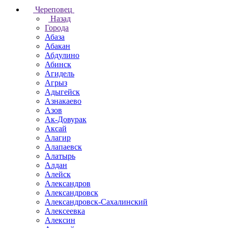
Череповец
Назад
Города
Абаза
Абакан
Абдулино
Абинск
Агидель
Агрыз
Адыгейск
Азнакаево
Азов
Ак-Довурак
Аксай
Алагир
Алапаевск
Алатырь
Алдан
Алейск
Александров
Александровск
Александровск-Сахалинский
Алексеевка
Алексин