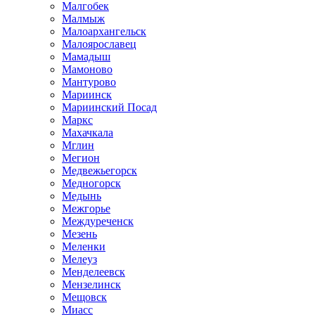
Малгобек
Малмыж
Малоархангельск
Малоярославец
Мамадыш
Мамоново
Мантурово
Мариинск
Мариинский Посад
Маркс
Махачкала
Мглин
Мегион
Медвежьегорск
Медногорск
Медынь
Межгорье
Междуреченск
Мезень
Меленки
Мелеуз
Менделеевск
Мензелинск
Мещовск
Миасс