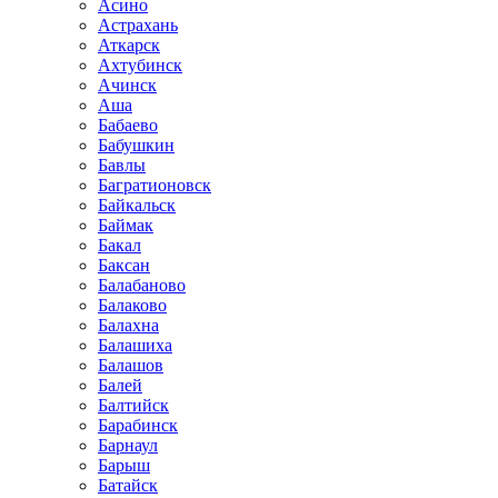
Асино
Астрахань
Аткарск
Ахтубинск
Ачинск
Аша
Бабаево
Бабушкин
Бавлы
Багратионовск
Байкальск
Баймак
Бакал
Баксан
Балабаново
Балаково
Балахна
Балашиха
Балашов
Балей
Балтийск
Барабинск
Барнаул
Барыш
Батайск