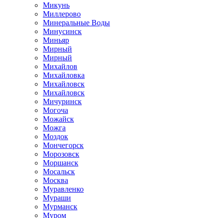
Микунь
Миллерово
Минеральные Воды
Минусинск
Миньяр
Мирный
Мирный
Михайлов
Михайловка
Михайловск
Михайловск
Мичуринск
Могоча
Можайск
Можга
Моздок
Мончегорск
Морозовск
Моршанск
Мосальск
Москва
Муравленко
Мураши
Мурманск
Муром