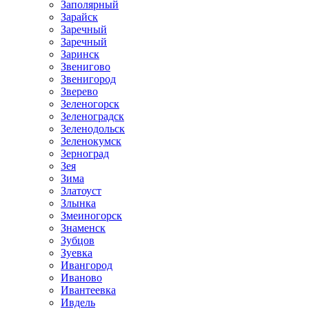
Заполярный
Зарайск
Заречный
Заречный
Заринск
Звенигово
Звенигород
Зверево
Зеленогорск
Зеленоградск
Зеленодольск
Зеленокумск
Зерноград
Зея
Зима
Златоуст
Злынка
Змеиногорск
Знаменск
Зубцов
Зуевка
Ивангород
Иваново
Ивантеевка
Ивдель