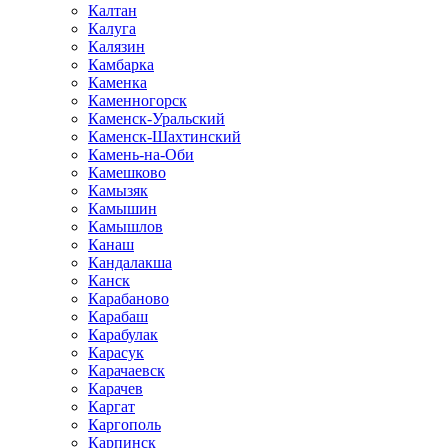
Калтан
Калуга
Калязин
Камбарка
Каменка
Каменногорск
Каменск-Уральский
Каменск-Шахтинский
Камень-на-Оби
Камешково
Камызяк
Камышин
Камышлов
Канаш
Кандалакша
Канск
Карабаново
Карабаш
Карабулак
Карасук
Карачаевск
Карачев
Каргат
Каргополь
Карпинск