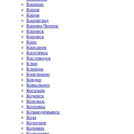
Кириши
Киров
Киров
Кировград
Кирово-Чепецк
Кировск
Кировск
Кирс
Кирсанов
Киселёвск
Кисловодск
Клин
Клинцы
Княгинино
Ковдор
Ковылкино
Когалым
Кодинск
Козельск
Козловка
Козьмодемьянск
Кола
Кологрив
Коломна
Колпашево