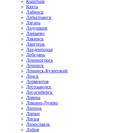
Кыштым
Кяхта
Лабинск
Лабытнанги
Лагань
Ладушкин
Лаишево
Лакинск
Лангепас
Лахденпохья
Лебедянь
Лениногорск
Ленинск
Ленинск-Кузнецкий
Ленск
Лермонтов
Лесозаводск
Лесосибирск
Ливны
Ликино-Дулёво
Липецк
Липки
Лиски
Лихославль
Лобня