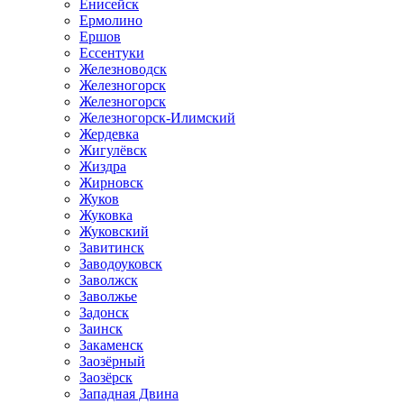
Енисейск
Ермолино
Ершов
Ессентуки
Железноводск
Железногорск
Железногорск
Железногорск-Илимский
Жердевка
Жигулёвск
Жиздра
Жирновск
Жуков
Жуковка
Жуковский
Завитинск
Заводоуковск
Заволжск
Заволжье
Задонск
Заинск
Закаменск
Заозёрный
Заозёрск
Западная Двина