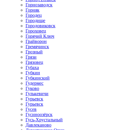
Горнозаводск
Горняк
Городец
Городище
Городовиковск
Гороховец
Горячий Ключ
Грайворон
Гремячинск
Грозный
Грязи
Грязовец
Губаха
Губкин
Губкинский
Гудермес
Гуково
Гулькевичи
Гурьевск
Гурьевск
Гусев
Гусиноозёрск
Гусь-Хрустальный
Давлеканово