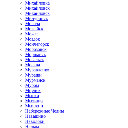
Михайловка
Михайловск
Михайловск
Мичуринск
Могоча
Можайск
Можга
Моздок
Мончегорск
Морозовск
Моршанск
Мосальск
Москва
Муравленко
Мураши
Мурманск
Муром
Мценск
Мыски
Мытищи
Мышкин
Набережные Челны
Навашино
Наволоки
Надым