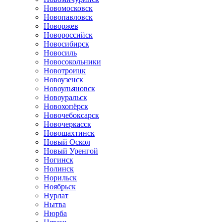
Новомосковск
Новопавловск
Новоржев
Новороссийск
Новосибирск
Новосиль
Новосокольники
Новотроицк
Новоузенск
Новоульяновск
Новоуральск
Новохопёрск
Новочебоксарск
Новочеркасск
Новошахтинск
Новый Оскол
Новый Уренгой
Ногинск
Нолинск
Норильск
Ноябрьск
Нурлат
Нытва
Нюрба