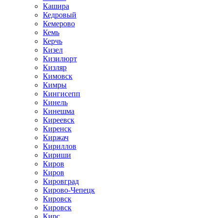
Кашира
Кедровый
Кемерово
Кемь
Керчь
Кизел
Кизилюрт
Кизляр
Кимовск
Кимры
Кингисепп
Кинель
Кинешма
Киреевск
Киренск
Киржач
Кириллов
Кириши
Киров
Киров
Кировград
Кирово-Чепецк
Кировск
Кировск
Кирс