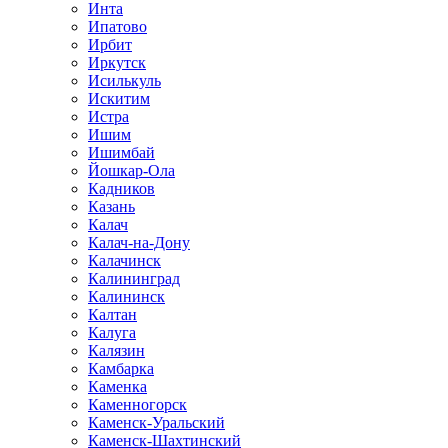
Инта
Ипатово
Ирбит
Иркутск
Исилькуль
Искитим
Истра
Ишим
Ишимбай
Йошкар-Ола
Кадников
Казань
Калач
Калач-на-Дону
Калачинск
Калининград
Калининск
Калтан
Калуга
Калязин
Камбарка
Каменка
Каменногорск
Каменск-Уральский
Каменск-Шахтинский