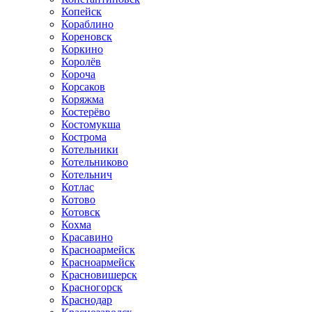
Копейск
Кораблино
Кореновск
Коркино
Королёв
Короча
Корсаков
Коряжма
Костерёво
Костомукша
Кострома
Котельники
Котельниково
Котельнич
Котлас
Котово
Котовск
Кохма
Красавино
Красноармейск
Красноармейск
Красновишерск
Красногорск
Краснодар