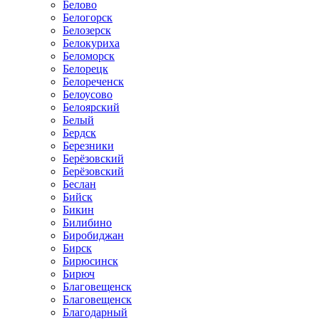
Белово
Белогорск
Белозерск
Белокуриха
Беломорск
Белорецк
Белореченск
Белоусово
Белоярский
Белый
Бердск
Березники
Берёзовский
Берёзовский
Беслан
Бийск
Бикин
Билибино
Биробиджан
Бирск
Бирюсинск
Бирюч
Благовещенск
Благовещенск
Благодарный