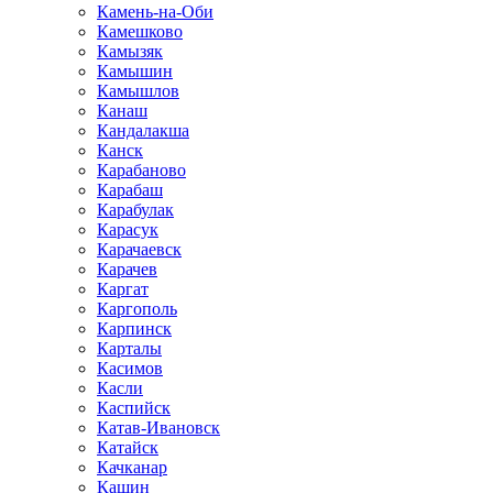
Камень-на-Оби
Камешково
Камызяк
Камышин
Камышлов
Канаш
Кандалакша
Канск
Карабаново
Карабаш
Карабулак
Карасук
Карачаевск
Карачев
Каргат
Каргополь
Карпинск
Карталы
Касимов
Касли
Каспийск
Катав-Ивановск
Катайск
Качканар
Кашин