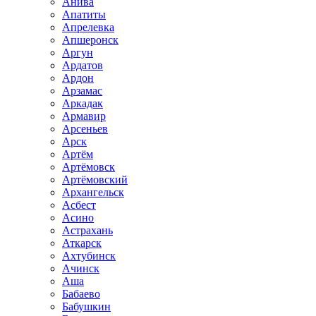
Анива
Апатиты
Апрелевка
Апшеронск
Аргун
Ардатов
Ардон
Арзамас
Аркадак
Армавир
Арсеньев
Арск
Артём
Артёмовск
Артёмовский
Архангельск
Асбест
Асино
Астрахань
Аткарск
Ахтубинск
Ачинск
Аша
Бабаево
Бабушкин