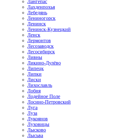
Лангепас
Лахденпохья
Лебедянь
Лениногорск
Ленинск
Ленинск-Кузнецкий
Ленск
Лермонтов
Лесозаводск
Лесосибирск
Ливны
Ликино-Дулёво
Липецк
Липки
Лиски
Лихославль
Лобня
Лодейное Поле
Лосино-Петровский
Луга
Луза
Лукоянов
Луховицы
Лысково
Лысьва