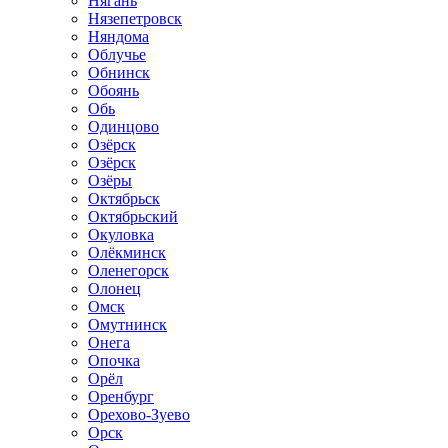
Нягань
Нязепетровск
Няндома
Облучье
Обнинск
Обоянь
Обь
Одинцово
Озёрск
Озёрск
Озёры
Октябрьск
Октябрьский
Окуловка
Олёкминск
Оленегорск
Олонец
Омск
Омутнинск
Онега
Опочка
Орёл
Оренбург
Орехово-Зуево
Орск