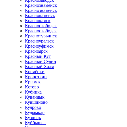
Краснозаводск
Краснознаменск
Краснознаменск
Краснокаменск
Краснокамск
Краснослободск
Краснослободск
Краснотурьинск
Красноуральск
Красноуфимск
Красноярск
Красный Кут
Красный Сулин
Красный Холм
Кремёнки
Кропоткин
Крымск
Кстово
Кубинка
Кувандык
Кувшиново
Кудрово
Кудымкар
Кузнецк
Куйбышев