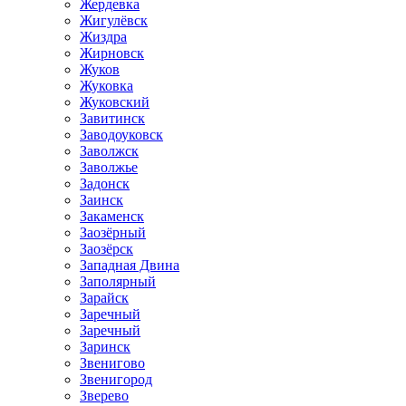
Жердевка
Жигулёвск
Жиздра
Жирновск
Жуков
Жуковка
Жуковский
Завитинск
Заводоуковск
Заволжск
Заволжье
Задонск
Заинск
Закаменск
Заозёрный
Заозёрск
Западная Двина
Заполярный
Зарайск
Заречный
Заречный
Заринск
Звенигово
Звенигород
Зверево