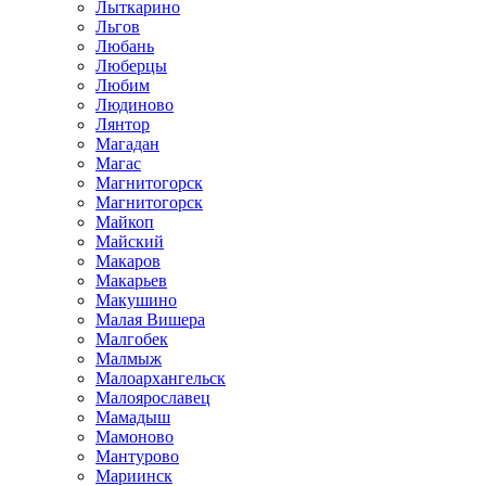
Лыткарино
Льгов
Любань
Люберцы
Любим
Людиново
Лянтор
Магадан
Магас
Магнитогорск
Магнитогорск
Майкоп
Майский
Макаров
Макарьев
Макушино
Малая Вишера
Малгобек
Малмыж
Малоархангельск
Малоярославец
Мамадыш
Мамоново
Мантурово
Мариинск