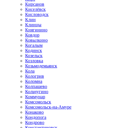
Кирсанов
Киселёвск
Кисловодск
Клин
Клинцы
Княгинино
Ковдор
Ковылкино
Когалым
Кодинск
Козельск
Козловка
Козьмодемьянск
Кола
Кологрив
Коломна
Колпашево
Кольчугино
Коммунар
Комсомольск
Комсомольск-на-Амуре
Конаково
Кондопога
Кондрово
Константиновск