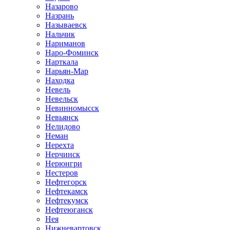
Назарово
Назрань
Называевск
Нальчик
Нариманов
Наро-Фоминск
Нарткала
Нарьян-Мар
Находка
Невель
Невельск
Невинномысск
Невьянск
Нелидово
Неман
Нерехта
Нерчинск
Нерюнгри
Нестеров
Нефтегорск
Нефтекамск
Нефтекумск
Нефтеюганск
Нея
Нижневартовск