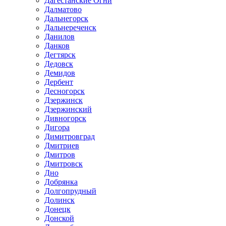
Дагестанские Огни
Далматово
Дальнегорск
Дальнереченск
Данилов
Данков
Дегтярск
Дедовск
Демидов
Дербент
Десногорск
Дзержинск
Дзержинский
Дивногорск
Дигора
Димитровград
Дмитриев
Дмитров
Дмитровск
Дно
Добрянка
Долгопрудный
Долинск
Донецк
Донской