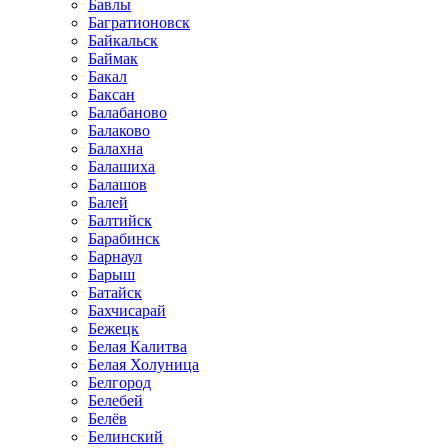
Бавлы
Багратионовск
Байкальск
Баймак
Бакал
Баксан
Балабаново
Балаково
Балахна
Балашиха
Балашов
Балей
Балтийск
Барабинск
Барнаул
Барыш
Батайск
Бахчисарай
Бежецк
Белая Калитва
Белая Холуница
Белгород
Белебей
Белёв
Белинский