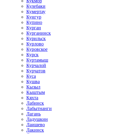
Кукмор
Кулебаки
Кумертау
Кунгур
Купино
Курган
Курганинск
Курильск
Курлово
Куровское
Курск
Куртамыш
Курчалой
Курчатов
Куса
Кушва
Кызыл
Кыштым
Кяхта
Лабинск
Лабытнанги
Лагань
Ладушкин
Лаишево
Лакинск