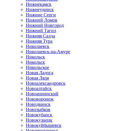
Нижнекамск
Нижнеудинск
Нижние Серги
Нижний Ломов
Нижний Новгород
Нижний Тагил
Нижняя Салда
Нижняя Тура
Николаевск
Николаевск-на-Амуре
Никольск
Никольск
Никольское
Новая Ладога
Новая Ляля
Новоалександровск
Новоалтайск
Новоаннинский
Нововоронеж
Новодвинск
Новозыбков
Новокубанск
Новокузнецк
Новокуйбышевск
Новомичуринск