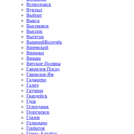
Всеволожск
Вуктыл
Выборг
Выкса
Высоковск
Высоцк
Вытегра
ВышнийВолочёк
Вяземский
Вязники
Вязьма
Вятские Поляны
Гаврилов Посад
Гаврилов-Ям
Гаджиево
Галич
Гатчина
Гвардейск
Гдов
Геленджик
Георгиевск
Глазов
Голицыно
Горбатов
Горно-Алтайск