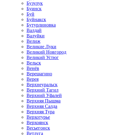
Бузулук
Буинск
Буй
Буйнакск
Бутурлиновка
Валдай
Валуйки
Велиж
Великие Луки
Великий Новгород
Великий Устюг
Вельск
Венёв
Верещагино
Верея
Верхнеуральск
Верхний Тагил
Верхний Уфалей
Верхняя Пышма
Верхняя Салда
Верхняя Тура
Верхотурье
Верхоянск
Весьегонск
Ветлуга