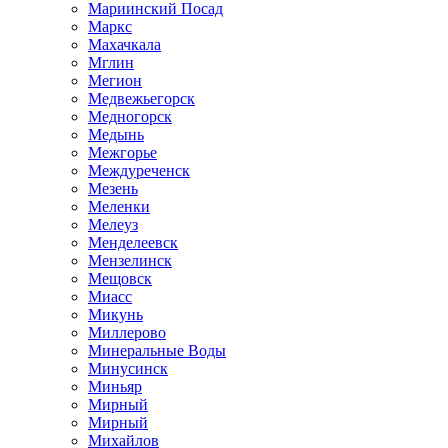
Мариинский Посад
Маркс
Махачкала
Мглин
Мегион
Медвежьегорск
Медногорск
Медынь
Межгорье
Междуреченск
Мезень
Меленки
Мелеуз
Менделеевск
Мензелинск
Мещовск
Миасс
Микунь
Миллерово
Минеральные Воды
Минусинск
Миньяр
Мирный
Мирный
Михайлов