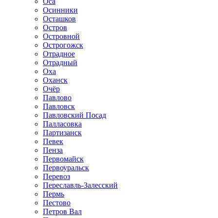
Оса
Осинники
Осташков
Остров
Островной
Острогожск
Отрадное
Отрадный
Оха
Оханск
Очёр
Павлово
Павловск
Павловский Посад
Палласовка
Партизанск
Певек
Пенза
Первомайск
Первоуральск
Перевоз
Переславль-Залесский
Пермь
Пестово
Петров Вал