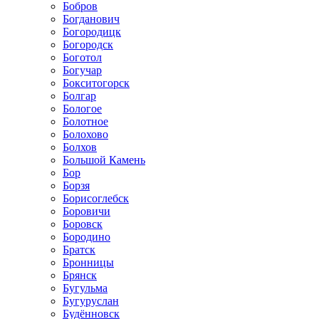
Бобров
Богданович
Богородицк
Богородск
Боготол
Богучар
Бокситогорск
Болгар
Бологое
Болотное
Болохово
Болхов
Большой Камень
Бор
Борзя
Борисоглебск
Боровичи
Боровск
Бородино
Братск
Бронницы
Брянск
Бугульма
Бугуруслан
Будённовск