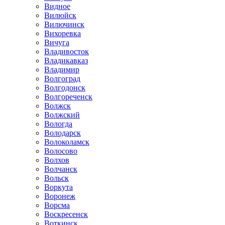
Видное
Вилюйск
Вилючинск
Вихоревка
Вичуга
Владивосток
Владикавказ
Владимир
Волгоград
Волгодонск
Волгореченск
Волжск
Волжский
Вологда
Володарск
Волоколамск
Волосово
Волхов
Волчанск
Вольск
Воркута
Воронеж
Ворсма
Воскресенск
Воткинск