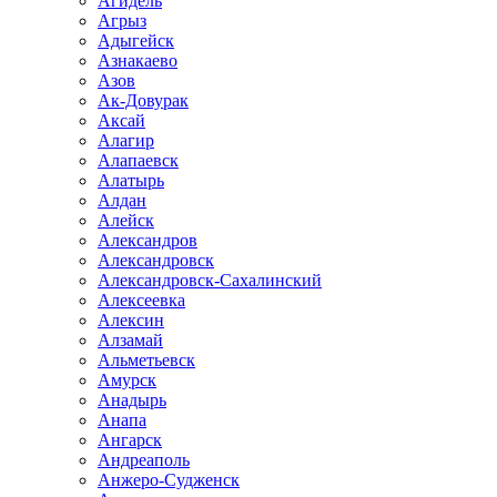
Агидель
Агрыз
Адыгейск
Азнакаево
Азов
Ак-Довурак
Аксай
Алагир
Алапаевск
Алатырь
Алдан
Алейск
Александров
Александровск
Александровск-Сахалинский
Алексеевка
Алексин
Алзамай
Альметьевск
Амурск
Анадырь
Анапа
Ангарск
Андреаполь
Анжеро-Судженск