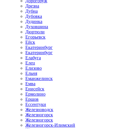
Дорогобуж
Дрезна
Дубна
Дубовка
Дудинка
Духовщина
Дюртюли
Егорьевск
Ейск
Екатеринбург
Екатеринбург
Елабуга
Елец
Елизово
Ельня
Еманжелинск
Емва
Енисейск
Ермолино
Ершов
Ессентуки
Железноводск
Железногорск
Железногорск
Железногорск-Илимский