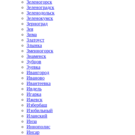
Зеленогорск
Зеленоградск
Зеленодольск
Зеленокумск
Зерноград
Зея
Зима
Златоуст
Злынка
Змеиногорск
Знаменск
Зубцов
Зуевка
Ивангород
Иваново
Ивантеевка
Ивдель
Игарка
Ижевск
Избербаш
Изобильный
Иланский
Инза
Иннополис
Инсар