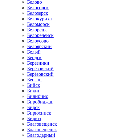
Белово
Белогорск
Белозерск
Белокуриха
Беломорск
Белорецк
Белореченск
Белоусово
Белоярский
Белый
Бердск
Березники
Берёзовский
Берёзовский
Беслан
Бийск
Бикин
Билибино
Биробиджан
Бирск
Бирюсинск
Бирюч
Благовещенск
Благовещенск
Благодарный