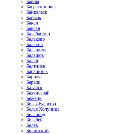
Бавлы
Багратионовск
Байкальск
Баймак
Бакал
Баксан
Балабаново
Балаково
Балахна
Балашиха
Балашов
Балей
Балтийск
Барабинск
Барнаул
Барыш
Батайск
Бахчисарай
Бежецк
Белая Калитва
Белая Холуница
Белгород
Белебей
Белёв
Белинский