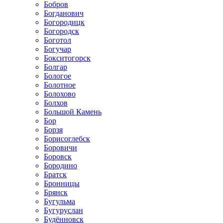
Бобров
Богданович
Богородицк
Богородск
Боготол
Богучар
Бокситогорск
Болгар
Бологое
Болотное
Болохово
Болхов
Большой Камень
Бор
Борзя
Борисоглебск
Боровичи
Боровск
Бородино
Братск
Бронницы
Брянск
Бугульма
Бугуруслан
Будённовск