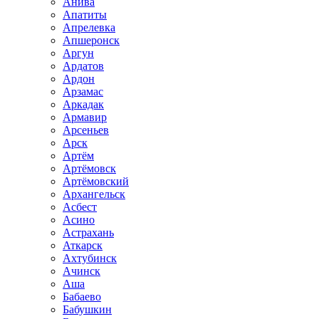
Анива
Апатиты
Апрелевка
Апшеронск
Аргун
Ардатов
Ардон
Арзамас
Аркадак
Армавир
Арсеньев
Арск
Артём
Артёмовск
Артёмовский
Архангельск
Асбест
Асино
Астрахань
Аткарск
Ахтубинск
Ачинск
Аша
Бабаево
Бабушкин