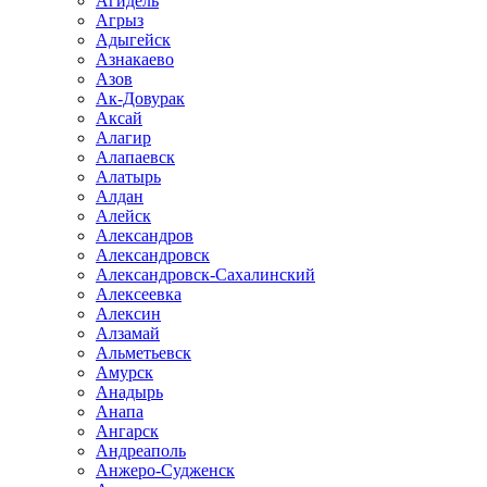
Агидель
Агрыз
Адыгейск
Азнакаево
Азов
Ак-Довурак
Аксай
Алагир
Алапаевск
Алатырь
Алдан
Алейск
Александров
Александровск
Александровск-Сахалинский
Алексеевка
Алексин
Алзамай
Альметьевск
Амурск
Анадырь
Анапа
Ангарск
Андреаполь
Анжеро-Судженск